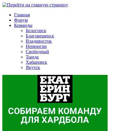
Главная
Форум
Команды
Белогорск
Благовещенск
Владивосток
Нерюнгри
Свободный
Тында
Хабаровск
Якутск