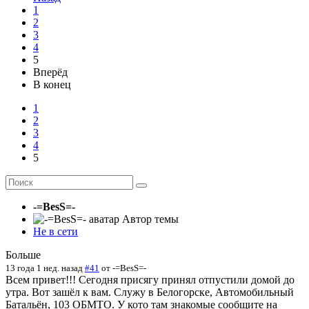
1
2
3
4
5
Вперёд
В конец
1
2
3
4
5
-=BesS=-
Автор темы
Не в сети
Больше
13 года 1 нед. назад
#41
от
-=BesS=-
Всем привет!!! Сегодня присягу принял отпустили домой до
утра. Вот зашёл к вам. Служу в Белогорске, Автомобильный
Батальён, 103 ОБМТО. У кото там знакомые сообщите на