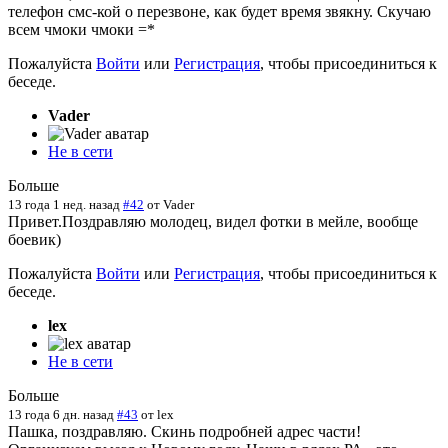
телефон смс-кой о перезвоне, как будет время звякну. Скучаю
всем чмоки чмоки =*
Пожалуйста
Войти
или
Регистрация
, чтобы присоединиться к
беседе.
Vader
Не в сети
Больше
13 года 1 нед. назад
#42
от
Vader
Привет.Поздравляю молодец, видел фотки в мейле, вообще
боевик)
Пожалуйста
Войти
или
Регистрация
, чтобы присоединиться к
беседе.
lex
Не в сети
Больше
13 года 6 дн. назад
#43
от
lex
Пашка, поздравляю. Скинь подробней адрес части!