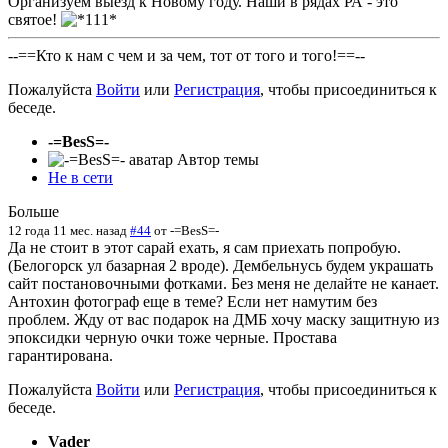
Организуем выезд к Новому году. Наши в рядах РА - это
святое!
--==Кто к нам с чем и за чем, тот от того и того!==--
Пожалуйста
Войти
или
Регистрация
, чтобы присоединиться к
беседе.
-=BesS=-
Автор темы
Не в сети
Больше
12 года 11 мес. назад
#44
от
-=BesS=-
Да не стоит в этот сарай ехать, я сам приехать попробую.
(Белогорск ул базарная 2 вроде). Дембельнусь будем украшать
сайт постановочными фотками. Без меня не делайте не канает.
Антохин фотограф еще в теме? Если нет намутим без
проблем. Жду от вас подарок на ДМБ хочу маску защитную из
эпоксидки черную очки тоже черные. Простава
гарантирована.
Пожалуйста
Войти
или
Регистрация
, чтобы присоединиться к
беседе.
Vader