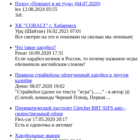
Поход «Поворот в не туда» (04.07.2020)
lex
12.08.2024 05:55
:lol:
ХК "COBALT" г. Хабаровск
Урц (Шайтан)
16.02.2021 07:01
Все смотрю на это и понимаю на сколько мы ленивые(
Что такое хардбол?
Ренат
10.09.2020 17:31
Если хардбол возник в России, то почему название игры
обозначили английским словом?
Правила страйкбола: облегченный хардбол в другом
калибре
Денис
08.07.2020 19:02
"Страйкбол (далее по тексту "игра")......." - я автор )))
(Слепой, команды Черный Плющ, Первая ...
Пневматический пистолет Gletcher BRT 92FS auto -
скорострельный обзор
Flex-car
17.05.2020 20:17
Есть и одиночка и автомат
Хардбольные звания