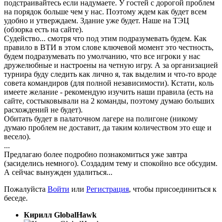
подстраивайтесь если надумаете. У гостей с дорогой проблем
на порядок больше чем у нас. Поэтому ждем как будет всем
удобно и утверждаем. Здание уже будет. Наше на ТЭЦ
(обзорка есть на сайте).
Судейство... смотря что под этим подразумевать будем. Как
правило в ВТИ в этом слове ключевой момент это честность,
будем подразумевать по умолчанию, что все игроки у нас
дружелюбные и настроены на четную игру. А за организацией
турнира буду следить как лично я, так выделим и что-то вроде
совета командиров (для полной независимости). Кстати, коль
имеете желание - рекомендую изучить наши правила (есть на
сайте, состыковывали на 2 команды, поэтому думаю больших
расхождений не будет).
Обитать будет в палаточном лагере на полигоне (никому
думаю проблем не доставит, да таким количеством это еще и
весело).
...
Предлагаю более подробно познакомиться уже завтра
(засиделись немного). Создадим тему и спокойно все обсудим.
А сейчас вынужден удалиться...
Пожалуйста
Войти
или
Регистрация
, чтобы присоединиться к
беседе.
Кирилл GlobalHawk