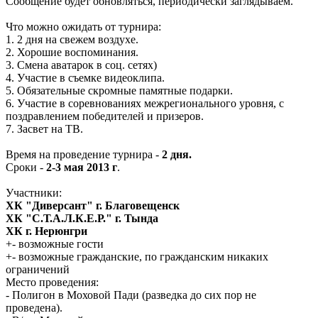
Сообщение будет обновляться, периодически заглядываем.
Что можно ожидать от турнира:
1. 2 дня на свежем воздухе.
2. Хорошие воспоминания.
3. Смена аватарок в соц. сетях)
4. Участие в съемке видеоклипа.
5. Обязательные скромные памятные подарки.
6. Участие в соревнованиях межрегионального уровня, с
поздравлением победителей и призеров.
7. Засвет на ТВ.
Время на проведение турнира -
2 дня.
Сроки -
2-3 мая 2013 г
.
Участники:
ХК "Диверсант" г. Благовещенск
ХК "С.Т.А.Л.К.Е.Р." г. Тында
ХК г. Нерюнгри
+- возможные гости
+- возможные гражданские, по гражданским никаких
ограничений
Место проведения:
- Полигон в Моховой Пади (разведка до сих пор не
проведена).