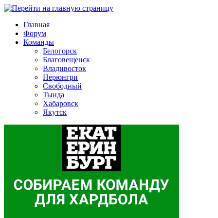
Главная
Форум
Команды
Белогорск
Благовещенск
Владивосток
Нерюнгри
Свободный
Тында
Хабаровск
Якутск