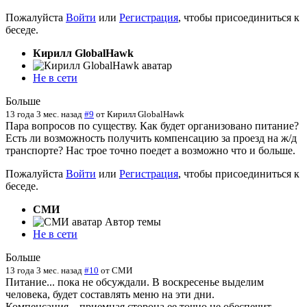
Пожалуйста
Войти
или
Регистрация
, чтобы присоединиться к
беседе.
Кирилл GlobalHawk
Не в сети
Больше
13 года 3 мес. назад
#9
от
Кирилл GlobalHawk
Пара вопросов по существу. Как будет организовано питание?
Есть ли возможность получить компенсацию за проезд на ж/д
транспорте? Нас трое точно поедет а возможно что и больше.
Пожалуйста
Войти
или
Регистрация
, чтобы присоединиться к
беседе.
СМИ
Автор темы
Не в сети
Больше
13 года 3 мес. назад
#10
от
СМИ
Питание... пока не обсуждали. В воскресенье выделим
человека, будет составлять меню на эти дни.
Компенсация... приемная сторона ее точно не обеспечит.