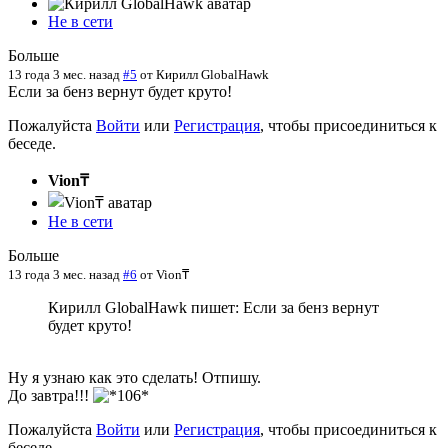
Не в сети
Больше
13 года 3 мес. назад
#5
от
Кирилл GlobalHawk
Если за бенз вернут будет круто!
Пожалуйста
Войти
или
Регистрация
, чтобы присоединиться к
беседе.
Vion₸
Не в сети
Больше
13 года 3 мес. назад
#6
от
Vion₸
Кирилл GlobalHawk пишет: Если за бенз вернут
будет круто!
Ну я узнаю как это сделать! Отпишу.
До завтра!!!
Пожалуйста
Войти
или
Регистрация
, чтобы присоединиться к
беседе.