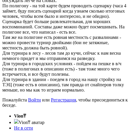
обсуждать легче на словах.
По полигону - на той карте будем проводить сценарку (часа 4
займет, буду писать сценарий когда узнаем сколько итоговых
человек, чтобы всем было и интересно, и не обидно).
Сценарка будет больше развлекательная, для хороших
воспоминаний. Составы даже можно будет посмешивать. На
полигоне все, что написал - есть все.
Там же на полигоне есть ровная местность с развалинами -
можно провести турнир двойками (бои не затяжные,
местность должна быть ровной).
Для турнира в лесу - лесов там до кучи, сейчас к нам весна
немного придет и мы отправимся на разведку.
Для турнира в городских условиях - пойдем на пешке в в/ч
(тоже в полигонах в описании есть) - там тоже много чего
встречается, и все будут полезны.
Для турнира в здании - поедем в город на нашу стройку на
ТЭЦ (тоже есть в описании), там правда от снайперов толку
меньше, но мы как то играем нормально.
Пожалуйста
Войти
или
Регистрация
, чтобы присоединиться к
беседе.
Vion₸
Не в сети