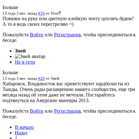
Больше
13 года 3 мес. назад
#19
от
Vion₸
Повязки на руку или цветную клейкую ленту цеплять будем?
А то я ведь своих перестреляю =)
Пожалуйста
Войти
или
Регистрация
, чтобы присоединиться к
беседе.
Змей
Не в сети
Больше
13 года 3 мес. назад
#20
от
Змей
Хабаровск, Владивосток вас приветствуют хардболисты из
Тынды. Очень рады расширению нашего сообщества, еще три
месяца назад об этом даже не мечтали. Постарайтесь
подтянуться на Амурские маневры 2013.
Пожалуйста
Войти
или
Регистрация
, чтобы присоединиться к
беседе.
В начало
Назад
1