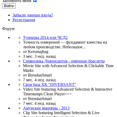
Запомнить меня
Войти
Забыли данные входа?
Регистрация
Форум
Турниры 2014 или ЧСД2
Точность измерений — фундамент качества на
любом производстве. Небольшое...
от
Keromajbag
3 мес. 3 нед. назад
Символика Диверсантов - именные браслеты
Movie Site with Advanced Selection & Clickable Time
Marks
от
BrendanSmarl
7 мес. 4 нед. назад
Своя база ХК "DIVERSANT"
Video Site featuring Advanced Selection & Interactive
Timestamps Clean Player>>>
от
BrendanSmarl
7 мес. 4 нед. назад
Амурские маневры - 2013
Clip Site featuring Intelligent Selection & Live