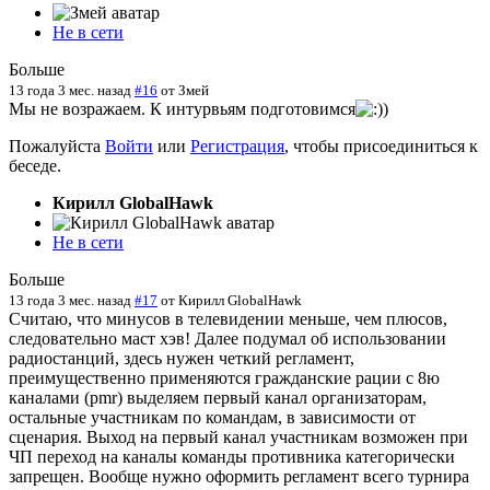
Не в сети
Больше
13 года 3 мес. назад
#16
от
Змей
Мы не возражаем. К интурвьям подготовимся
)
Пожалуйста
Войти
или
Регистрация
, чтобы присоединиться к
беседе.
Кирилл GlobalHawk
Не в сети
Больше
13 года 3 мес. назад
#17
от
Кирилл GlobalHawk
Считаю, что минусов в телевидении меньше, чем плюсов,
следовательно маст хэв! Далее подумал об использовании
радиостанций, здесь нужен четкий регламент,
преимущественно применяются гражданские рации с 8ю
каналами (pmr) выделяем первый канал организаторам,
остальные участникам по командам, в зависимости от
сценария. Выход на первый канал участникам возможен при
ЧП переход на каналы команды противника категорически
запрещен. Вообще нужно оформить регламент всего турнира