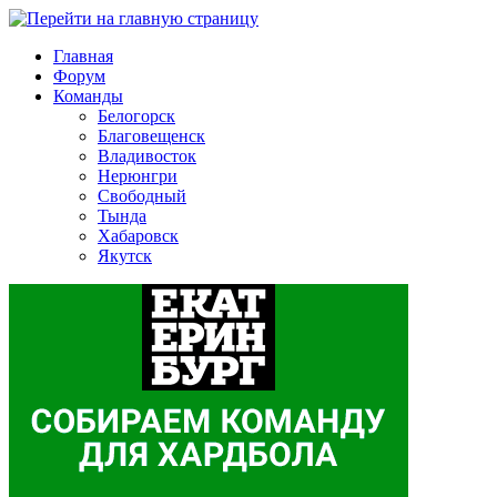
Главная
Форум
Команды
Белогорск
Благовещенск
Владивосток
Нерюнгри
Свободный
Тында
Хабаровск
Якутск