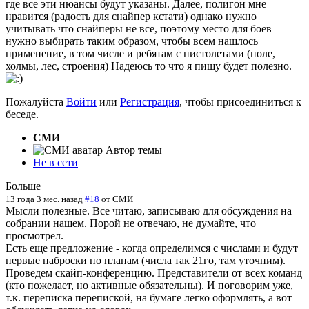
где все эти нюансы будут указаны. Далее, полигон мне
нравится (радость для снайпер кстати) однако нужно
учитывать что снайперы не все, поэтому место для боев
нужно выбирать таким образом, чтобы всем нашлось
применение, в том числе и ребятам с пистолетами (поле,
холмы, лес, строения) Надеюсь то что я пишу будет полезно.
Пожалуйста
Войти
или
Регистрация
, чтобы присоединиться к
беседе.
СМИ
Автор темы
Не в сети
Больше
13 года 3 мес. назад
#18
от
СМИ
Мысли полезные. Все читаю, записываю для обсуждения на
собрании нашем. Порой не отвечаю, не думайте, что
просмотрел.
Есть еще предложение - когда определимся с числами и будут
первые наброски по планам (числа так 21го, там уточним).
Проведем скайп-конференцию. Представители от всех команд
(кто пожелает, но активные обязательны). И поговорим уже,
т.к. переписка перепиской, на бумаге легко оформлять, а вот