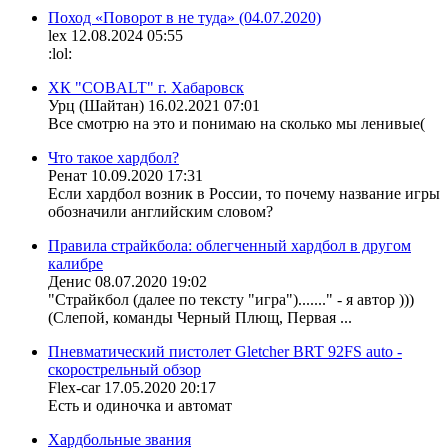
Поход «Поворот в не туда» (04.07.2020)
lex
12.08.2024 05:55
:lol:
ХК "COBALT" г. Хабаровск
Урц (Шайтан)
16.02.2021 07:01
Все смотрю на это и понимаю на сколько мы ленивые(
Что такое хардбол?
Ренат
10.09.2020 17:31
Если хардбол возник в России, то почему название игры
обозначили английским словом?
Правила страйкбола: облегченный хардбол в другом
калибре
Денис
08.07.2020 19:02
"Страйкбол (далее по тексту "игра")......." - я автор )))
(Слепой, команды Черный Плющ, Первая ...
Пневматический пистолет Gletcher BRT 92FS auto -
скорострельный обзор
Flex-car
17.05.2020 20:17
Есть и одиночка и автомат
Хардбольные звания