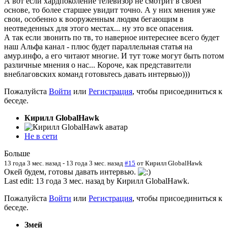
А вот если хардпоколение телевизор не смотрит в своей
основе, то более старшее увидит точно. А у них мнения уже
свои, особенно к вооруженным людям бегающим в
неотведенных для этого местах... ну это все опасения.
А так если звонить по тв, то наверное интереснее всего будет
наш Альфа канал - плюс будет параллельная статья на
амур.инфо, а его читают многие. И тут тоже могут быть потом
различные мнения о нас... Короче, как представители
внеблаговских команд готовьтесь давать интервью)))
Пожалуйста
Войти
или
Регистрация
, чтобы присоединиться к
беседе.
Кирилл GlobalHawk
Не в сети
Больше
13 года 3 мес. назад
-
13 года 3 мес. назад
#15
от
Кирилл GlobalHawk
Окей будем, готовы давать интервью.
Last edit: 13 года 3 мес. назад by
Кирилл GlobalHawk
.
Пожалуйста
Войти
или
Регистрация
, чтобы присоединиться к
беседе.
Змей