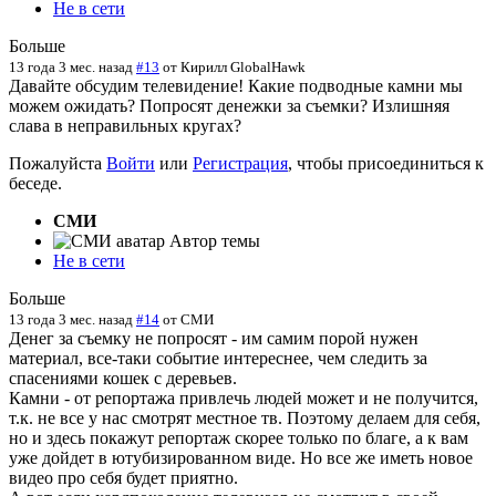
Не в сети
Больше
13 года 3 мес. назад
#13
от
Кирилл GlobalHawk
Давайте обсудим телевидение! Какие подводные камни мы
можем ожидать? Попросят денежки за съемки? Излишняя
слава в неправильных кругах?
Пожалуйста
Войти
или
Регистрация
, чтобы присоединиться к
беседе.
СМИ
Автор темы
Не в сети
Больше
13 года 3 мес. назад
#14
от
СМИ
Денег за съемку не попросят - им самим порой нужен
материал, все-таки событие интереснее, чем следить за
спасениями кошек с деревьев.
Камни - от репортажа привлечь людей может и не получится,
т.к. не все у нас смотрят местное тв. Поэтому делаем для себя,
но и здесь покажут репортаж скорее только по благе, а к вам
уже дойдет в ютубизированном виде. Но все же иметь новое
видео про себя будет приятно.