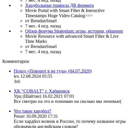
7 мес. 4 нед. назад
Хардбольные правила ДВ формата
Movie Portal with Smart Filter & Interactive
Timestamps Huge Video Catalog>>>
от
BrendanSmarl
7 мес. 4 нед. назад
Обзор форума Strategium: игры, история, общение
Movie Resource with advanced Smart Filter & Live
Time Marks
от
BrendanSmarl
7 мес. 4 нед. назад
Комментарии
Поход «Поворот в не туда» (04.07.2020)
lex
12.08.2024 05:55
:lol:
ХК "COBALT" г. Хабаровск
Урц (Шайтан)
16.02.2021 07:01
Все смотрю на это и понимаю на сколько мы ленивые(
Что такое хардбол?
Ренат
10.09.2020 17:31
Если хардбол возник в России, то почему название игры
обозначили английским словом?