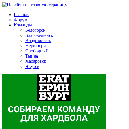
Главная
Форум
Команды
Белогорск
Благовещенск
Владивосток
Нерюнгри
Свободный
Тында
Хабаровск
Якутск