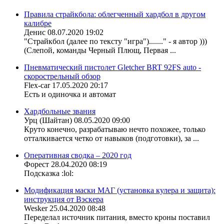
Правила страйкбола: облегченный хардбол в другом
калибре
Денис
08.07.2020 19:02
"Страйкбол (далее по тексту "игра")......." - я автор )))
(Слепой, команды Черный Плющ, Первая ...
Пневматический пистолет Gletcher BRT 92FS auto -
скорострельный обзор
Flex-car
17.05.2020 20:17
Есть и одиночка и автомат
Хардбольные звания
Урц (Шайтан)
08.05.2020 09:00
Круто конечно, разрабатываю нечто похожее, только
отталкивается четко от навыков (подготовки), за ...
Оперативная сводка – 2020 год
Форест
28.04.2020 08:19
Подсказка :lol:
Модификация маски МАГ (установка кулера и защита):
инструкция от Вэскера
Wesker
25.04.2020 08:48
Переделал источник питания, вместо кроны поставил