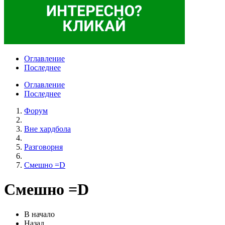
Оглавление
Последнее
Оглавление
Последнее
Форум
Вне хардбола
Разговорня
Смешно =D
Смешно =D
В начало
Назад