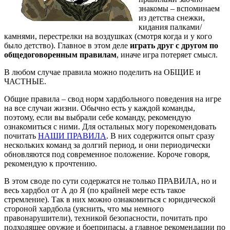
знакомы – вспоминаем
из детства снежки,
кидания палками/
камнями, перестрелки на воздушках (смотря когда и у кого
было детство). Главное в этом деле
играть друг с другом по
общедоговоренным правилам
, иначе игра потеряет смысл.
В любом случае правила можно поделить на ОБЩИЕ и
ЧАСТНЫЕ.
Общие правила – свод норм хардбольного поведения на игре
на все случаи жизни. Обычно есть у каждой команды,
поэтому, если вы выбрали себе команду, рекомендую
ознакомиться с ними. Для остальных могу порекомендовать
почитать
НАШИ ПРАВИЛА
. В них содержится опыт сразу
нескольких команд за долгий период, и они периодически
обновляются под современное положение. Короче говоря,
рекомендую к прочтению.
В этом своде по сути содержатся не только ПРАВИЛА, но и
весь хардбол от А до Я (по крайней мере есть такое
стремление). Так в них можно ознакомиться с юридической
стороной хардбола (уяснить, что мы немного
правонарушители), техникой безопасности, почитать про
подходящее оружие и боеприпасы, а главное рекомендации по