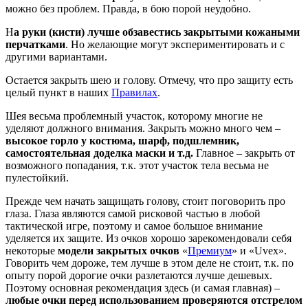
можно без проблем. Правда, в бою порой неудобно.
Н
а руки (кисти) лучше обзавестись закрытыми кожаными
перчатками
. Но желающие могут экспериментировать и с
другими вариантами.
Остается закрыть шею и голову. Отмечу, что про защиту есть
целый пункт в наших
Правилах
.
Шея весьма проблемный участок, которому многие не
уделяют должного внимания. Закрыть можно много чем –
высокое горло у костюма, шарф, подшлемник,
самостоятельная доделка маски и т.д.
Главное – закрыть от
возможного попадания, т.к. этот участок тела весьма не
пулестойкий.
Прежде чем начать защищать голову, стоит поговорить про
глаза. Глаза являются самой рисковой частью в любой
тактической игре, поэтому и самое большое внимание
уделяется их защите. Из очков хорошо зарекомендовали себя
некоторые
модели закрытых очков
«
Премиум
» и «Uvex».
Говорить чем дороже, тем лучше в этом деле не стоит, т.к. по
опыту порой дорогие очки разлетаются лучше дешевых.
Поэтому основная рекомендация здесь (и самая главная) –
любые очки перед использованием проверяются отстрелом