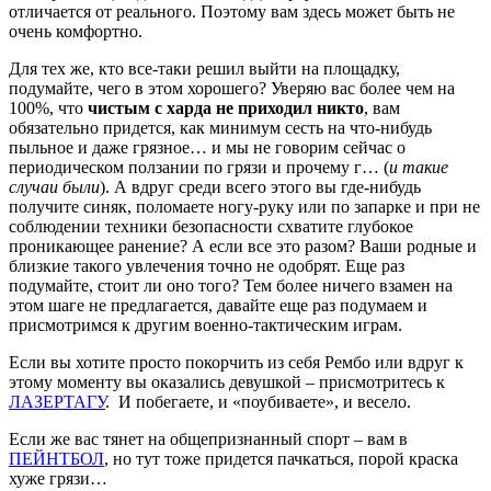
отличается от реального. Поэтому вам здесь может быть не
очень комфортно.
Для тех же, кто все-таки решил выйти на площадку,
подумайте, чего в этом хорошего? Уверяю вас более чем на
100%, что
чистым с харда не приходил никто
, вам
обязательно придется, как минимум сесть на что-нибудь
пыльное и даже грязное… и мы не говорим сейчас о
периодическом ползании по грязи и прочему г… (
и такие
случаи были
). А вдруг среди всего этого вы где-нибудь
получите синяк, поломаете ногу-руку или по запарке и при не
соблюдении техники безопасности схватите глубокое
проникающее ранение? А если все это разом? Ваши родные и
близкие такого увлечения точно не одобрят. Еще раз
подумайте, стоит ли оно того? Тем более ничего взамен на
этом шаге не предлагается, давайте еще раз подумаем и
присмотримся к другим военно-тактическим играм.
Если вы хотите просто покорчить из себя Рембо или вдруг к
этому моменту вы оказались девушкой – присмотритесь к
ЛАЗЕРТАГУ
. И побегаете, и «поубиваете», и весело.
Если же вас тянет на общепризнанный спорт – вам в
ПЕЙНТБОЛ
, но тут тоже придется пачкаться, порой краска
хуже грязи…