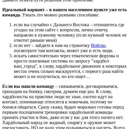
Идеальный вариант – в вашем населенном пункте уже есть
команда.
Узнать это можно разными способами:
если вы случайно с Дальнего Востока – отпишитесь где
угодно на этом сайте с вопросом, лично отвечу,
направлю к нужному человеку (если нужный человек не
ответит раньше меня)
если нет – зайдите к нам на страничку
Войско
,
посмотрите там контакты, может уже и есть люди.
искать самостоятельно через тематические форумы и
просто поисковые системы по запросу "хардбол
ваш_город", к слову, хардбольное движение в некоторых
местах очень сильно маскируется, с первого раза найти
может и не получиться, но кто ищет…
Если вы нашли команду
– связываемся, договариваемся,
приходим на боевку, смотрим, думаем еще раз. К слову,
хардболисты на практике люди не злые, охотно идут на
контакт, понимающе относятся к новичкам, поэтому не
боимся общаться. Сразу скажу, будьте морально готовы перед
первым посещением тренировки хардбольной команды
принять участие в бою, даже если у вас для этого ничего нет.
Хардбольный народ не жадный, снарягу и оружие может
предоставить, НО не надо этим пользоваться и наглеть. Всего