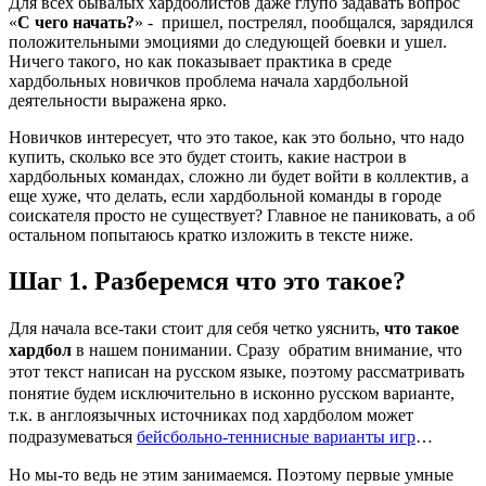
Для всех бывалых хардболистов даже глупо задавать вопрос
«
С чего начать?
» - пришел, пострелял, пообщался, зарядился
положительными эмоциями до следующей боевки и ушел.
Ничего такого, но как показывает практика в среде
хардбольных новичков проблема начала хардбольной
деятельности выражена ярко.
Новичков интересует, что это такое, как это больно, что надо
купить, сколько все это будет стоить, какие настрои в
хардбольных командах, сложно ли будет войти в коллектив, а
еще хуже, что делать, если хардбольной команды в городе
соискателя просто не существует? Главное не паниковать, а об
остальном попытаюсь кратко изложить в тексте ниже.
Шаг 1. Разберемся что это такое?
Для начала все-таки стоит для себя четко уяснить,
что такое
хардбол
в нашем понимании. Сразу обратим внимание, что
этот текст написан на русском языке, поэтому рассматривать
понятие будем исключительно в исконно русском варианте,
т.к. в англоязычных источниках под хардболом может
подразумеваться
бейсбольно-теннисные варианты игр
…
Но мы-то ведь не этим занимаемся. Поэтому первые умные