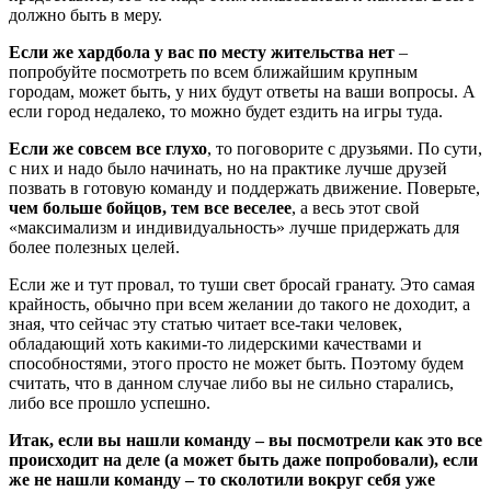
должно быть в меру.
Если же хардбола у вас по месту жительства нет
–
попробуйте посмотреть по всем ближайшим крупным
городам, может быть, у них будут ответы на ваши вопросы. А
если город недалеко, то можно будет ездить на игры туда.
Если же совсем все глухо
, то поговорите с друзьями. По сути,
с них и надо было начинать, но на практике лучше друзей
позвать в готовую команду и поддержать движение. Поверьте,
чем больше бойцов, тем все веселее
, а весь этот свой
«максимализм и индивидуальность» лучше придержать для
более полезных целей.
Если же и тут провал, то туши свет бросай гранату. Это самая
крайность, обычно при всем желании до такого не доходит, а
зная, что сейчас эту статью читает все-таки человек,
обладающий хоть какими-то лидерскими качествами и
способностями, этого просто не может быть. Поэтому будем
считать, что в данном случае либо вы не сильно старались,
либо все прошло успешно.
Итак, если вы нашли команду – вы посмотрели как это все
происходит на деле (а может быть даже попробовали), если
же не нашли команду – то сколотили вокруг себя уже