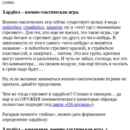
слова:
Хардбол – военно-тактическая игра.
Военно-тактических игр сейчас существует целых 4 вида –
пейнтбол
,
страйкбол
,
лазертаг
, ну и «этот где с
пневматики
стреляют». Для тех, кто еще не въехал, это такие игры, где
люди бегают и стреляют друг по другу из чего-нибудь. В
зависимости от этого самого «чего-нибудь» и меняется
название – в пейнтболе стреляют краской, в страйкболе
пластмассой, в лазертаге… светом. Это все грубо, критики
могут налететь и расклевать. И чуть не забыл, господа, все это
без компьютера… на свежем воздухе, там еще бегать и ползать
в грязи надо будет…
Ну, если желание заниматься военно-тактическими играми не
пропало, давайте продолжим.
Чем же тогда стреляют в хардболе? Сталью и свинцом…
да
еще и из ОРУЖИЯ пневматического (некоторые образцы
полностью подходят под
закон «Об оружии»
).
Раскрыв немного «тайны», можно дать формальное
определение хардболу:
Хардбол – командная, военно-тактическая игра, с