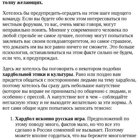
толпу желающих.
Хотелось бы предупредить-оградить на этом шаге ищущего
команду. Если вы будете обо всем этом интересоваться по
местным форумам, то вас, очень мягко говоря, могут
неправильно понять. Мнение у современного человека по
любой стрельбе не самое лучшее, поэтому могут попытаться
заклевать вас своим псевдоавторитетом, но самое страшное,
что доказать им вы все равно ничего не сможете. Это больше
психология, останавливаться на этом факте сильно не будем,
если что, я предупреждал.
Здесь же хотелось бы поговорить о некотором подобии
хардбольной этики и культуры
. Рано или поздно вам
придется общаться с посторонними людьми на тему хардбола,
поэтому хотелось бы сразу дать небольшое напутствие
(которое вы вправе не принимать) по общению с людьми, и
особенно с прессой. А напутствие вот в чем – соблюдайте
негласную этику и не выходите желательно за эти нормы. А
вот сами общие идеи попытаюсь записать тезисно:
Хардбол исконно русская игра
. Предположений по
этому поводу много, фактов мало, но что все это
сделано в России сомнений не вызывает. Поэтому
можете вполне гордиться, что вы бережете многолетние