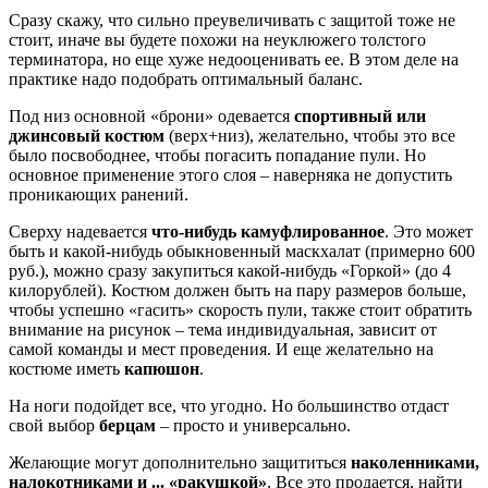
Сразу скажу, что сильно преувеличивать с защитой тоже не
стоит, иначе вы будете похожи на неуклюжего толстого
терминатора, но еще хуже недооценивать ее. В этом деле на
практике надо подобрать оптимальный баланс.
Под низ основной «брони» одевается
спортивный или
джинсовый костюм
(верх+низ), желательно, чтобы это все
было посвободнее, чтобы погасить попадание пули. Но
основное применение этого слоя – наверняка не допустить
проникающих ранений.
Сверху надевается
что-нибудь камуфлированное
. Это может
быть и какой-нибудь обыкновенный маскхалат (примерно 600
руб.), можно сразу закупиться какой-нибудь «Горкой» (до 4
килорублей). Костюм должен быть на пару размеров больше,
чтобы успешно «гасить» скорость пули, также стоит обратить
внимание на рисунок – тема индивидуальная, зависит от
самой команды и мест проведения. И еще желательно на
костюме иметь
капюшон
.
На ноги подойдет все, что угодно. Но большинство отдаст
свой выбор
берцам
– просто и универсально.
Желающие могут дополнительно защититься
наколенниками,
налокотниками и ... «ракушкой»
. Все это продается, найти