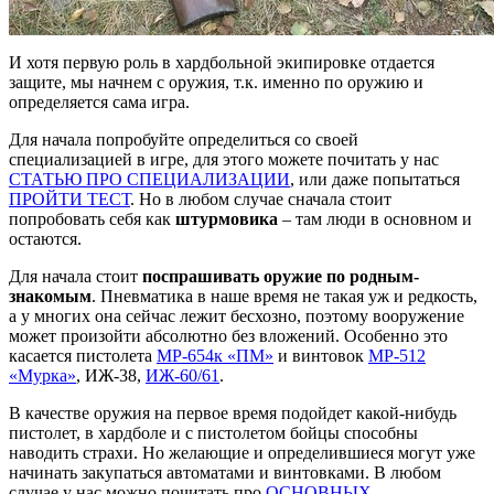
И хотя первую роль в хардбольной экипировке отдается
защите, мы начнем с оружия, т.к. именно по оружию и
определяется сама игра.
Для начала попробуйте определиться со своей
специализацией в игре, для этого можете почитать у нас
СТАТЬЮ ПРО СПЕЦИАЛИЗАЦИИ
, или даже попытаться
ПРОЙТИ ТЕСТ
. Но в любом случае сначала стоит
попробовать себя как
штурмовика
– там люди в основном и
остаются.
Для начала стоит
поспрашивать оружие по родным-
знакомым
. Пневматика в наше время не такая уж и редкость,
а у многих она сейчас лежит бесхозно, поэтому вооружение
может произойти абсолютно без вложений. Особенно это
касается пистолета
МР-654к «ПМ»
и винтовок
МР-512
«Мурка»
, ИЖ-38,
ИЖ-60/61
.
В качестве оружия на первое время подойдет какой-нибудь
пистолет, в хардболе и с пистолетом бойцы способны
наводить страхи. Но желающие и определившиеся могут уже
начинать закупаться автоматами и винтовками. В любом
случае у нас можно почитать про
ОСНОВНЫХ