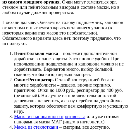
из самого мощного оружия
. Очки могут заменяться орг.
стеклом или пейнтбольным визором в составе маски, но в
любом случае должны проверяться.
Поехали дальше. Одеваем на голову подшлемник, капюшон
от костюма и пытаемся закрыть оставшиеся участки (в
некоторых вариантах масок это необязательно).
Обязательного варианта здесь нет, поэтому предлагаю, что
используют:
Пейнтбольная маска
– подлежит дополнительной
доработке в плане защиты. Зато вполне удобно. При
использовании подшлемника и капюшона можно и не
дорабатывать. Вариантов много, выбор большой,
главное, чтобы визор держал выстрел.
Очки+Респиратор.
С такой конструкцией бегают
многие хардболисты – дешево, вполне терпимо,
практично. Очки до 1000 руб., респиратор до 400 руб.
(резиновый). Но лучше на привлекательность этой
дешевизны не вестись, а сразу перейти на достойную
защиту, которая обеспечит вам комфортную и успешную
игру.
Маска из панорамного противогаза
или уже готовая
панорамная маска МАГ (ищем в интернетах).
Маска из стеклоткани
– смотрим, все доступно.