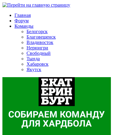
Главная
Форум
Команды
Белогорск
Благовещенск
Владивосток
Нерюнгри
Свободный
Тында
Хабаровск
Якутск