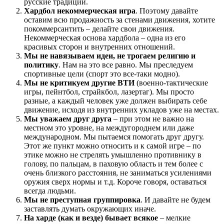
русские традиции.
Хардбол некоммерческая игра
. Поэтому давайте
оставим всю продажность за стенами движения, хотите
покоммерсантить – делайте свои движения.
Некоммерческая основа хардбола – одна из его
красивых сторон и внутренних отношений.
Мы не навязываем идеи, не трогаем религию и
политику
. Нам на это все равно. Мы преследуем
спортивные цели (спорт это все-таки модно).
Мы не критикуем другие ВТИ
(военно-тактические
игры, пейнтбол, страйкбол, лазертаг). Мы просто
разные, а каждый человек уже должен выбирать себе
движение, исходя из внутренних укладов уже на местах.
Мы уважаем друг друга
– при этом не важно на
местном это уровне, на междугороднем или даже
международном. Мы пытаемся помогать друг другу.
Этот же пункт можно относить и к самой игре – по
этике можно не стрелять умышленно противнику в
голову, по пальцам, в паховую область и тем более с
очень близкого расстояния, не заниматься усилениями
оружия сверх нормы и т.д. Короче говоря, оставаться
всегда людьми.
Мы не преступная группировка
. И давайте не будем
заставлять думать окружающих иначе.
На харде (как и везде) бывает всякое
– мелкие