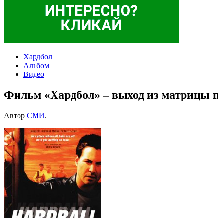
Хардбол
Альбом
Видео
Фильм «Хардбол» – выход из матрицы 
Автор
СМИ
.