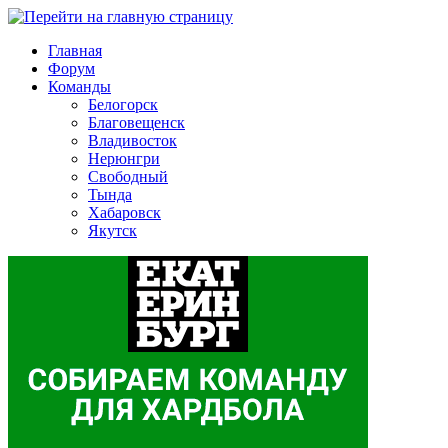
Главная
Форум
Команды
Белогорск
Благовещенск
Владивосток
Нерюнгри
Свободный
Тында
Хабаровск
Якутск