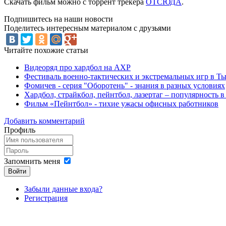
Скачать фильм можно с торрент трекера
ОТСЮДА
.
Подпишитесь на наши новости
Поделитесь интересным материалом с друзьями
Читайте похожие статьи
Видеоряд про хардбол на АХР
Фестиваль военно-тактических и экстремальных игр в Ты
Фомичев - серия "Оборотень" - знания в разных условиях
Хардбол, страйкбол, пейнтбол, лазертаг – популярность в
Фильм «Пейнтбол» - тихие ужасы офисных работников
Добавить комментарий
Профиль
Запомнить меня
Войти
Забыли данные входа?
Регистрация