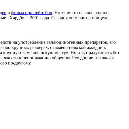
део
и
фильм про пейнтбол
. Но тянет-то на свое родное.
ме «Хардбол» 2001 года. Сегодня он у нас на прицеле.
редств на употребление галлюциногенных препаратов, его
особо крупных размерах, с помешательской жаждой к
на крупную «американскую мечту». Но и тут радужность без
От тяжести к непониманию общества Нео достает из шкафа
ого по-другому.