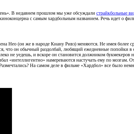
день». В недавнем прошлом мы уже обсуждали
страйкбольные ви
 киноконцерна с самым хардбольным названием. Речь идет о филь
на Нео (он же в народе Киану Ривз) меняются. Не имея более с
тся, что он обычный раздолбай, любящий ежедневные попойки в 
леко не уедешь, и вскоре он становится должником букмекеров 
шибал «интеллигентно» намереваются настучать ему по мозгам. 
азмечтались? На самом деле в фильме «Хардбол» все было немн