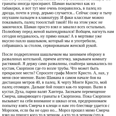
гранаты иногда просирают. Шаман выскочил как из
табакерки, и вот тут мне очень понравилось, в палец из
дрозда, почти в упор, дерьмо случается... Сейчас сижу и тычу
опухшим пальцем в клавиатуру. И факи классные можно
показывать, палец тооолстый такой! Но на этом ужос не
закончился. Шаман просто взял и завалил всех остальных.
Полюбому перед женой выпендривался! Вобщем, нагнуть нам
сегодня неудавалось, ну прямо никак! А в мертвяке уже
вкусно пахло шашлыком, который мы и употребили,
собравшись за столом, сервированым женской рукой.
После подкрепления шашлычком мы занимаем оборону в
развалинах котельной, прячем аптечку, закрываем комнату
растяжкой. Я держу сами развалины, снайпера заныкались по
кустам, Скорпион где-то возле трубы. Что может быть
прекраснее мести? Спросите графа Монте Кристо. А, нах, у
меня свое мнение. Валю Шамана в самом начале боя на
дистанции метров 40, в палец. К черту Монте Кристо, мой
палец отомщен. Дальше бой пошел как-то хорошо. Валю в
кустах Духа, парни валят Хантера. Засекаем перемещение
Смерча, швыряющего гранаты в Скорпиона. Пока Скорпион
вызывает на себя внимание и шквал огня, предпринимаем
попытку взять Смерча в клещи и нам это блестяще удается с
Морозом, если бы не одно но... Мороз прошел мимо Смерча
взял на прицел кого то в черном, а кто то в черном (это я,