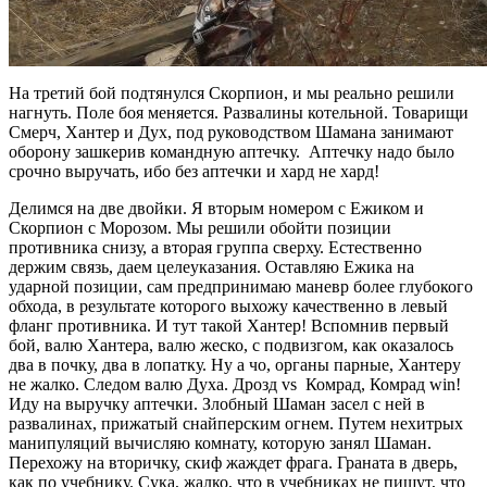
На третий бой подтянулся Скорпион, и мы реально решили
нагнуть. Поле боя меняется. Развалины котельной. Товарищи
Смерч, Хантер и Дух, под руководством Шамана занимают
оборону зашкерив командную аптечку. Аптечку надо было
срочно выручать, ибо без аптечки и хард не хард!
Делимся на две двойки. Я вторым номером с Ежиком и
Скорпион с Морозом. Мы решили обойти позиции
противника снизу, а вторая группа сверху. Естественно
держим связь, даем целеуказания. Оставляю Ежика на
ударной позиции, сам предпринимаю маневр более глубокого
обхода, в результате которого выхожу качественно в левый
фланг противника. И тут такой Хантер! Вспомнив первый
бой, валю Хантера, валю жеско, с подвизгом, как оказалось
два в почку, два в лопатку. Ну а чо, органы парные, Хантеру
не жалко. Следом валю Духа. Дрозд vs Комрад, Комрад win!
Иду на выручку аптечки. Злобный Шаман засел с ней в
развалинах, прижатый снайперским огнем. Путем нехитрых
манипуляций вычисляю комнату, которую занял Шаман.
Перехожу на вторичку, скиф жаждет фрага. Граната в дверь,
как по учебнику. Сука, жалко, что в учебниках не пишут, что