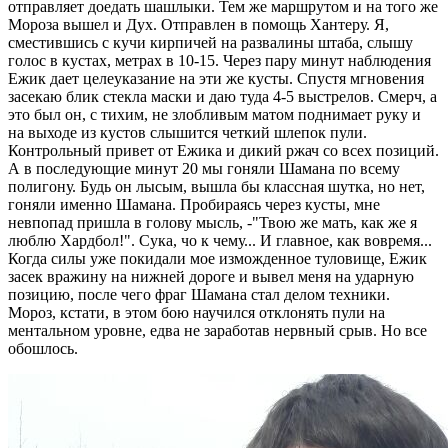
отправляет доедать шашлыки. Тем же маршрутом и на того же
Мороза вышел и Дух. Отправлен в помощь Хантеру. Я,
сместившись с кучи кирпичей на развалины штаба, слышу
голос в кустах, метрах в 10-15. Через пару минут наблюдения
Ежик дает целеуказание на эти же кусты. Спустя мгновения
засекаю блик стекла маски и даю туда 4-5 выстрелов. Смерч, а
это был он, с тихим, не злобливым матом поднимает руку и
на выходе из кустов слышится четкий шлепок пули.
Контрольный привет от Ежика и дикий ржач со всех позиций.
А в последующие минут 20 мы гоняли Шамана по всему
полигону. Будь он лысым, вышла бы классная шутка, но нет,
гоняли именно Шамана. Пробираясь через кусты, мне
невпопад пришла в голову мысль, -"Твою же мать, как же я
люблю Хардбол!". Сука, чо к чему... И главное, как вовремя...
Когда силы уже покидали мое изможденное туловище, Ежик
засек вражину на нижней дороге и вывел меня на ударную
позицию, после чего фраг Шамана стал делом техники.
Мороз, кстати, в этом бою научился отклонять пули на
ментальном уровне, едва не заработав нервный срыв. Но все
обошлось.