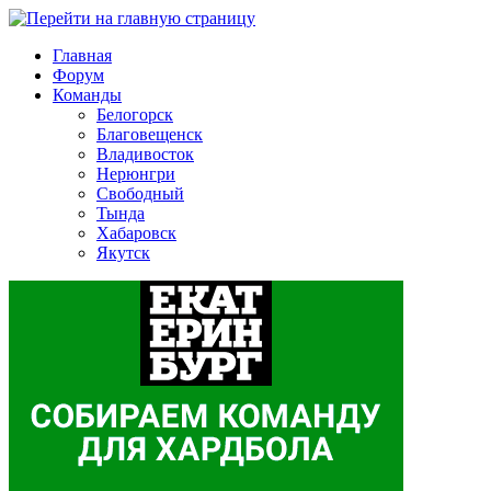
Главная
Форум
Команды
Белогорск
Благовещенск
Владивосток
Нерюнгри
Свободный
Тында
Хабаровск
Якутск