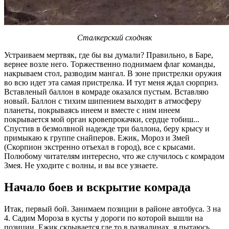
Сталкерский сходняк
Устраиваем мертвяк, где бы вы думали? Правильно, в Баре,
вернее возле него. Торжественно поднимаем флаг команды,
накрываем стол, разводим мангал. В зоне пристрелки оружия
во всю идет эта самая пристрелка. И тут меня ждал сюрприз.
Вставленый баллон в комраде оказался пустым. Вставляю
новый. Баллон с тихим шипением выходит в атмосферу
планеты, покрываясь инеем и вместе с ним инеем
покрывается мой орган кровепрокачки, сердце тобиш...
Спустив в безмолвной надежде три баллона, беру крысу и
примыкаю к группе снайперов. Ежик, Мороз и Змей
(Скорпион экстренно отъехал в город), все с крысами.
Полюбому читателям интересно, что же случилось с комрадом
Змея. Не уходите с волны, и вы все узнаете.
Начало боев и вскрытие комрада
Итак, первый бой. Занимаем позиции в районе автобуса. 3 на
4. Садим Мороза в кусты у дороги по которой вышли на
позиции, Ежик скрывается где то в развалинах, я пытаюсь