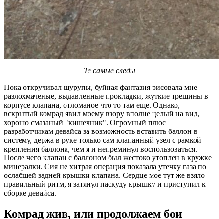
Те самые следы
Пока откручивал шурупы, буйная фантазия рисовала мне
разлохмаченые, выдавленные прокладки, жуткие трещины в
корпусе клапана, отломаное что то там еще. Однако,
вскрытый комрад явил моему взору вполне целый на вид,
хорошо смазаный "кишечник". Огромный плюс
разработчикам девайса за возможность вставить баллон в
систему, держа в руке только сам клапанный узел с рамкой
крепления баллона, чем я и непреминул воспользоваться.
После чего клапан с баллоном был жестоко утоплен в кружке
минералки. Сия не хитрая операция показала утечку газа по
ослабшей задней крышки клапана. Сердце мое тут же взяло
правильный ритм, я затянул паскуду крышку и приступил к
сборке девайса.
Комрад жив, или продолжаем бои