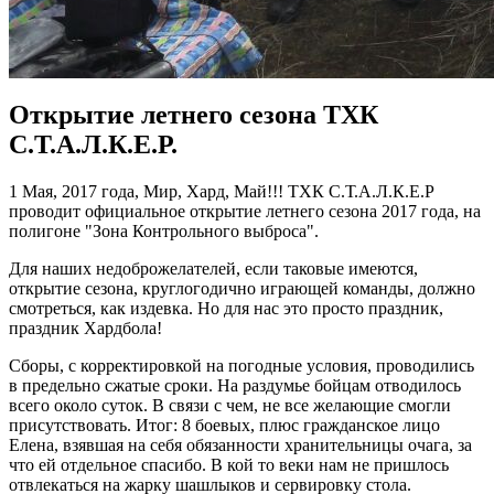
Открытие летнего сезона ТХК
С.Т.А.Л.К.Е.Р.
1 Мая, 2017 года, Мир, Хард, Май!!! ТХК С.Т.А.Л.К.Е.Р
проводит официальное открытие летнего сезона 2017 года, на
полигоне "Зона Контрольного выброса".
Для наших недоброжелателей, если таковые имеются,
открытие сезона, круглогодично играющей команды, должно
смотреться, как издевка. Но для нас это просто праздник,
праздник Хардбола!
Сборы, с корректировкой на погодные условия, проводились
в предельно сжатые сроки. На раздумье бойцам отводилось
всего около суток. В связи с чем, не все желающие смогли
присутствовать. Итог: 8 боевых, плюс гражданское лицо
Елена, взявшая на себя обязанности хранительницы очага, за
что ей отдельное спасибо. В кой то веки нам не пришлось
отвлекаться на жарку шашлыков и сервировку стола.