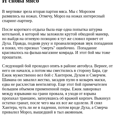
И снова мясо
В мертвяке зрела вторая партия мяса. Мы с Морозом
размялись на ножах. Отмечу, Мороз на ножах интересный
спаринг-партнер.
После короткого отдыха была еще одна попытка штурма
котельной, в которой мы заложили крутой обходной маневр,
но выйдя на огневую позицию я тут же словил привет от
Духа. Правда, подняв руку и проанализировав звук попадания
я понял, что признал "смерть" ошибочно. Попадание
красовалось на фальш-магазине комрада. И этот бой мы тоже
прошатали.
Следующий бой проходил опять в районе автобуса. Вернее, от
него он начался, а потом мы сместились в сторону Бара, где
Ежик мужественно вел бой с Хантером, Духом и Смерчем.
Шамана он завалил жестко, засадив пулю в козырек маски,
едва не расхлестав вентилятор. Еще этот бой примечателен
большим объемом примененной пиры. Ежик лавировал
между взрывами на грани провала, я уходя от взрыва
пропахал траншею, запнувшись об вражий кирпич. Выкинул
остатки гранат, после чего мы их все же одолели. Я снял
Хантера, чуть ли не в падении, потом вроде Духа, а Смерча
привалил Мороз, вышедший в тыл акоянным.