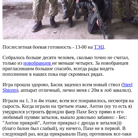
Послеслетная боевая готовность - 13-00 на
ТЭЦ
.
Собралось больше десяти человек, сколько точно не считал,
только из
новобранцев
не меньше четырех. За новобранцев
пригласившим большое спасибо, всегда рады видеть
пополнение в наших пока еще скромных рядах.
Игра прошла здорово, Басик заценил всем новый ствол (
Steel
Shtorm
), аппарат отличный, лично меня с 20м в лоб завалил).
Играли на 1, 3 и 4м этаже, всем все понравилось, несмотря на
сырость. Когда играли на третьем этаже, Антон (ну то есть я)
умудрился устроить фрэндли фаер Пахе Бесу прямо в его
любимый пулями затылок, вышло довольно забавно: - Бес:
"Антон прикрой", Антон прикрыл с дрозда в затылок)))
(благо балон был слабый), ну ничего, Пахе не в первой.
В
следующий раз, когда прикрывали Паху, противник все-таки