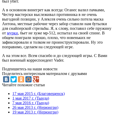
был убит.
А в основном винегрет как всегда: Оганес валил пачками,
Честер мастерски выслеживал противника в не очень
выгодной позиции, у Алексея очень сильно потела маска
Антона, местные рабочие через забор ставили нам бутылки
для снайперской стрельбы. Я, к слову, поставил себе пружину
от
мурки
, бьет не хуже мр-512, испытал на своей спине. В
общем поиграли хорошо, плохо, что новеньких не
зафиксировали и толком не проинструктировали. Ну это
поправимо, сделаем на следующей игре.
А на этом все. Всем спасибо и до следующей игры. С Вами
был военный корреспондент Vader.
Подпишитесь на наши новости
Поделитесь интересным материалом с друзьями
Читайте похожие статьи
17 мая 2015 г. (Благовещенск)
1 мая 2017 г. (Тында)
7 мая 2016 г. (Тында)
26 мая 2013 г. (Нерюнгри)
19 мая 2013 г. (Нерюнгри)