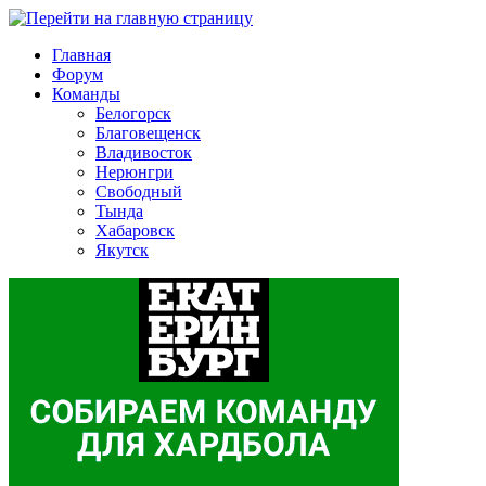
Главная
Форум
Команды
Белогорск
Благовещенск
Владивосток
Нерюнгри
Свободный
Тында
Хабаровск
Якутск