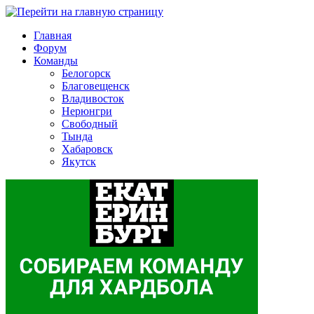
Главная
Форум
Команды
Белогорск
Благовещенск
Владивосток
Нерюнгри
Свободный
Тында
Хабаровск
Якутск