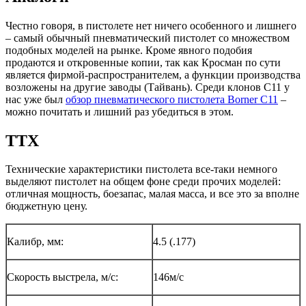
Честно говоря, в пистолете нет ничего особенного и лишнего
– самый обычный пневматический пистолет со множеством
подобных моделей на рынке. Кроме явного подобия
продаются и откровенные копии, так как Кросман по сути
является фирмой-распространителем, а функции производства
возложены на другие заводы (Тайвань). Среди клонов C11 у
нас уже был
обзор пневматического пистолета Borner C11
–
можно почитать и лишний раз убедиться в этом.
ТТХ
Технические характеристики пистолета все-таки немного
выделяют пистолет на общем фоне среди прочих моделей:
отличная мощность, боезапас, малая масса, и все это за вполне
бюджетную цену.
Калибр, мм:
4.5 (.177)
Скорость выстрела, м/с:
146м/с