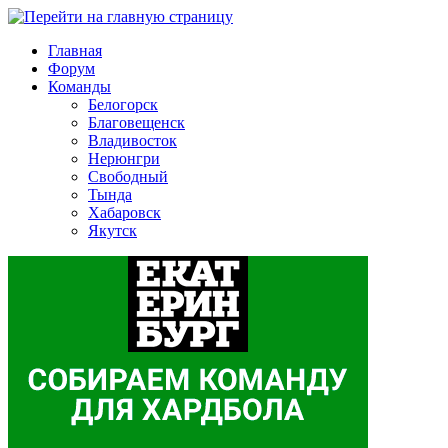
Главная
Форум
Команды
Белогорск
Благовещенск
Владивосток
Нерюнгри
Свободный
Тында
Хабаровск
Якутск