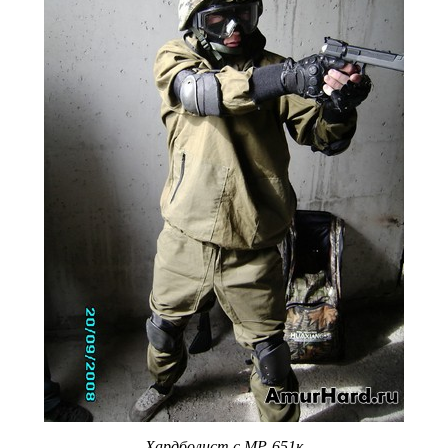
Хардболист с МР-651к