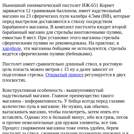
Нынешний пневматический пистолет ИЖ-651 Корнет
заряжается 12 граммовым баллоном, имеет надствольный
магазин на 23 сферических пули калибра 4.5мм (ВВ), которые
перед выстрелом доставляются к стволу посредством
барабанного магазина. В комплект пистолета входит второй
барабанный магазин для стрельбы винтовочными пулями,
емкостью 8 мест. При установке этого магазина стрельба
сферическими пулями не рекомендована. На практике, в
хардболе
, эти магазины бойцами не используются, стрельба
ведется сферическими пулями (бебешками).
Пистолет имеет сравнительно длинный ствол, в ростовую
цель попасть можно метров с 15 ну а далее зависит от
подготовки стрелка.
Открытый прицел
регулируется в двух
плоскостях.
Конструктивная особенность - вышеупомянутый
надствольный магазин. Главное преимущество такого
магазина - информативность. У бойца всегда перед глазами
количество пуль в магазине. Не нужно, как обычно,
вытаскивать магазин, чтобы посмотреть, затем опять его
вставлять. Однако это и большой минус, ибо вся грязь, песок
и прочие нежелательные для оружия элементы, все там.
Процесс снаряжения магазина тоже очень удобен, берем
пистолет за ствол, сжимаем пальцем подающую пружину и в