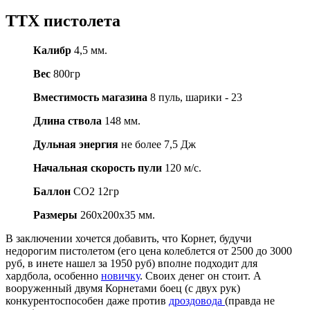
ТТХ пистолета
Калибр
4,5 мм.
Вес
800гр
Вместимость магазина
8 пуль, шарики - 23
Длина ствола
148 мм.
Дульная энергия
не более 7,5 Дж
Начальная скорость пули
120 м/с.
Баллон
CO2 12гр
Размеры
260х200х35 мм.
В заключении хочется добавить, что Корнет, будучи
недорогим пистолетом (его
цена колеблется от 2500 до 3000
руб
, в инете нашел за 1950 руб) вполне
подходит для
хардбола
, особенно
новичку
.
Своих денег он стоит
. А
вооруженный двумя Корнетами боец (с двух рук)
конкурентоспособен даже против
дроздовода
(правда не