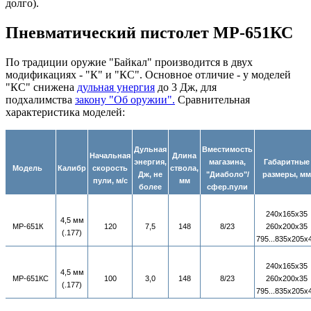
долго).
Пневматический пистолет МР-651КС
По традиции оружие "Байкал" производится в двух
модификациях - "К" и "КС". Основное отличие - у моделей
"КС" снижена
дульная унергия
до 3 Дж, для
подхалимства
закону "Об оружии".
Сравнительная
характеристика моделей:
Дульная
Вместимость
Начальная
Длина
энергия,
магазина,
Габаритные
Модель
Калибр
скорость
ствола,
Дж, не
"Диаболо"/
размеры, мм
пули, м/с
мм
более
сфер.пули
240х165х35
4,5 мм
МР-651К
120
7,5
148
8/23
260х200х35
(.177)
795...835х205х
240х165х35
4,5 мм
МР-651КС
100
3,0
148
8/23
260х200х35
(.177)
795...835х205х