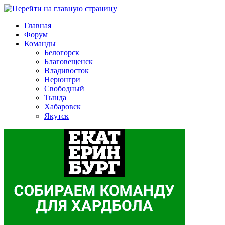
Главная
Форум
Команды
Белогорск
Благовещенск
Владивосток
Нерюнгри
Свободный
Тында
Хабаровск
Якутск