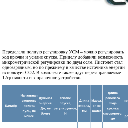
Переделали полную регулировку УСМ – можно регулировать
ход крючка и усилие спуска. Прицелу добавили возможность
микрометрической регулировки по двум осям. Пистолет стал
однозарядным, но по-прежнему в качестве источника энергии
использует
CO
2. В комплекте также идут перезаправляемые
12гр емкости и заправочное устройство.
Длина
Начальная
Дульная
Усилие
рабочего
скорость
Длина
Масса,
пр
энергия,
спуска,
хода
Калибр
полета
ствола,
кг не
Дж, не
регулируемое,
крючка
пуль, не
мм
более
более
Н
спускового,
менее
р
мм