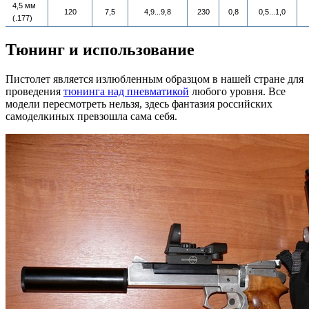
4,5 мм
120
7,5
4,9...9,8
230
0,8
0,5...1,0
(.177)
Тюнинг и использование
Пистолет является излюбленным образцом в нашей стране для
проведения
тюнинга над пневматикой
любого уровня. Все
модели пересмотреть нельзя, здесь фантазия российских
самоделкиных превзошла сама себя.