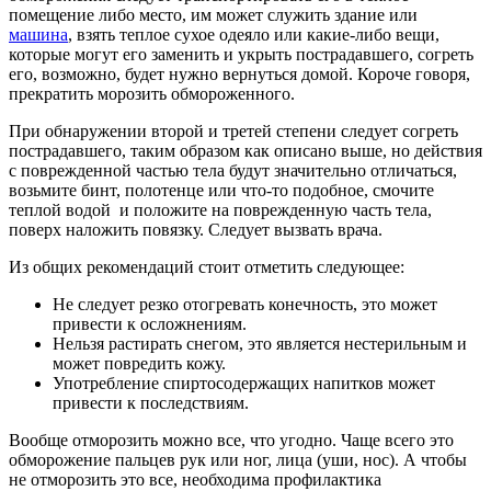
помещение либо место, им может служить здание или
машина
, взять теплое сухое одеяло или какие-либо вещи,
которые могут его заменить и укрыть пострадавшего, согреть
его, возможно, будет нужно вернуться домой. Короче говоря,
прекратить морозить обмороженного.
При обнаружении второй и третей степени следует согреть
пострадавшего, таким образом как описано выше, но действия
с поврежденной частью тела будут значительно отличаться,
возьмите бинт, полотенце или что-то подобное, смочите
теплой водой и положите на поврежденную часть тела,
поверх наложить повязку. Следует вызвать врача.
Из общих рекомендаций стоит отметить следующее:
Не следует резко отогревать конечность, это может
привести к осложнениям.
Нельзя растирать снегом, это является нестерильным и
может повредить кожу.
Употребление спиртосодержащих напитков может
привести к последствиям.
Вообще отморозить можно все, что угодно. Чаще всего это
обморожение пальцев рук или ног, лица (уши, нос). А чтобы
не отморозить это все, необходима профилактика