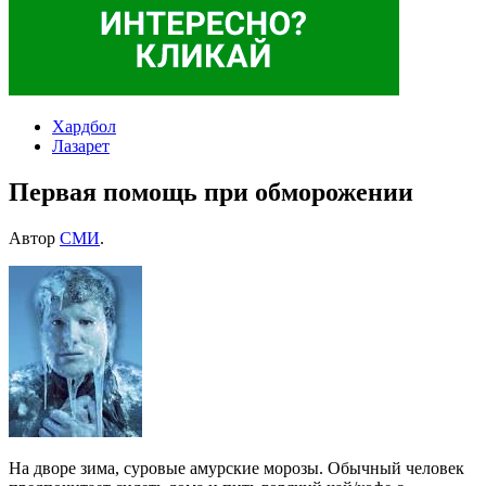
Хардбол
Лазарет
Первая помощь при обморожении
Автор
СМИ
.
На дворе зима, суровые амурские морозы. Обычный человек