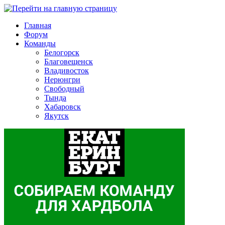
Главная
Форум
Команды
Белогорск
Благовещенск
Владивосток
Нерюнгри
Свободный
Тында
Хабаровск
Якутск