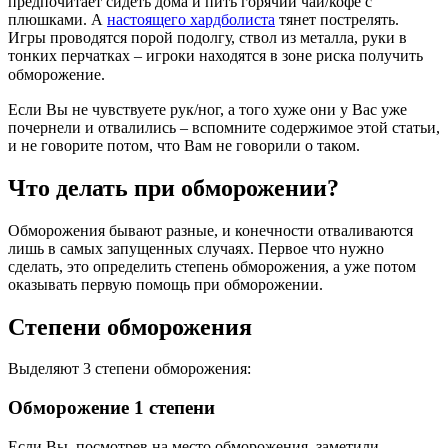
предпочитает сидеть дома и пить горячий чай/кофе с
плюшками. А
настоящего хардболиста
тянет пострелять.
Игры проводятся порой подолгу, ствол из металла, руки в
тонких перчатках – игроки находятся в зоне риска получить
обморожение.
Если Вы не чувствуете рук/ног, а того хуже они у Вас уже
почернели и отвалились – вспомните содержимое этой статьи,
и не говорите потом, что Вам не говорили о таком.
Что делать при обморожении?
Обморожения бывают разные, и конечности отваливаются
лишь в самых запущенных случаях. Первое что нужно
сделать, это определить степень обморожения, а уже потом
оказывать первую помощь при обморожении.
Степени обморожения
Выделяют 3 степени обморожения:
Обморожение 1 степени
Если Вы, посмотрев на место обморожения, заметили