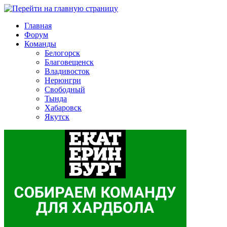
Главная
Форум
Команды
Белогорск
Благовещенск
Владивосток
Нерюнгри
Свободный
Тында
Хабаровск
Якутск